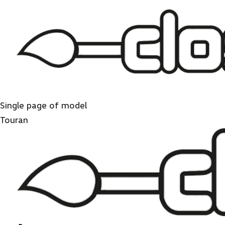
Logo
close
Single page of model
Touran
Logo
close