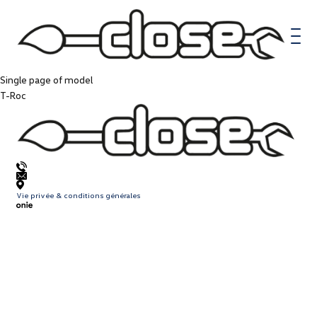
Logo
close
Ouvri
le
menu
Single page of model
T-Roc
Logo
close
Vie privée & conditions générales
Onie